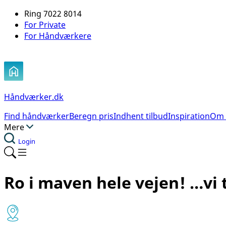
Ring 7022 8014
For Private
For Håndværkere
Håndværker.dk
Find håndværker
Beregn pris
Indhent tilbud
Inspiration
Om 
Mere
Login
Ro i maven hele vejen!
…vi 