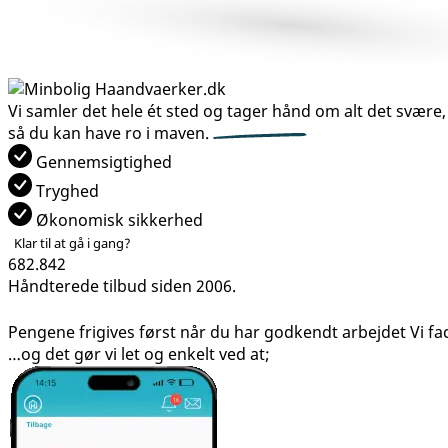
Vi samler det hele ét sted og tager hånd om alt det svære,
så du kan have
ro i maven.
Gennemsigtighed
Tryghed
Økonomisk sikkerhed
Klar til at gå i gang?
682.842
Håndterede tilbud siden 2006.
Pengene frigives først når du har godkendt arbejdet
Vi fa
…og det gør vi let og enkelt ved at;